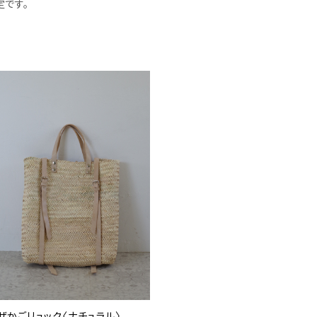
定です。
ザかごリュック〈ナチュラル〉