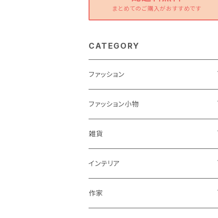
まとめてのご購入がおすすめです
CATEGORY
ファッション
ワンピース
ファッション小物
トップス
バッグ
雑貨
パンツ
ポーチ
バスケット
インテリア
リュック
スカート
シューズ
グラス
カゴ
作家