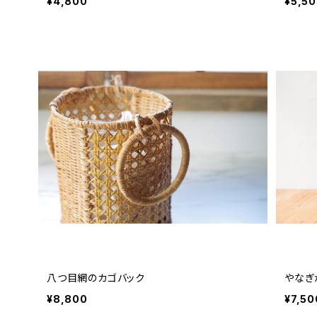
¥4,800
¥5,5
八つ目網のカゴバック
やなぎ
¥8,800
¥7,50