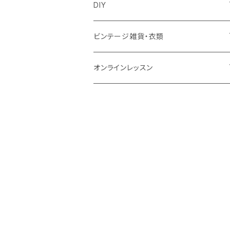
ズールーバスケット
サロペット
アクセサリー
カトラリー
鏡
ccocoiro accessory
DIY
トンガバスケット
ベスト
ターバン
器
ウォールハンガー
glass accessory tubu
マスキングテープ
ビンテージ雑貨・衣類
ウィリアムモリス
ジャケット
ブローチ
キッチン雑貨
照明
fuji-gallery
壁紙
食器
オンラインレッスン
ビンテージ壁紙
靴下・タイツ
帽子
キャンドル
家具
soui
キット
衣類
キレイ部
ウィリアム・モリス
memeri
テーブル
インド衣料
花器
クッション
SugarPoppo
NISHIGUCHI KUTSUSHITA
プフ
肌着
オブジェ
Frame nend
ルームパンツ
エプロン
バケツ
Chika Aoki
インナー
オールインワン
テーブルクロス
tu-ku