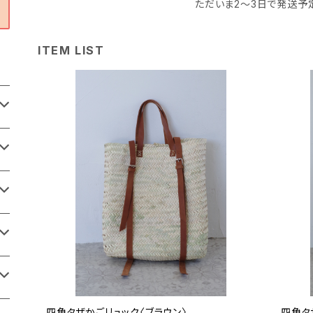
ただいま2〜3日で発送予
ITEM LIST
四角タザかごリュック〈ブラウン〉
四角タ