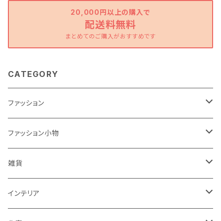
20,000円以上の購入で
配送料無料
まとめてのご購入がおすすめです
CATEGORY
ファッション
ワンピース
ファッション小物
トップス
バッグ
雑貨
パンツ
ポーチ
バスケット
インテリア