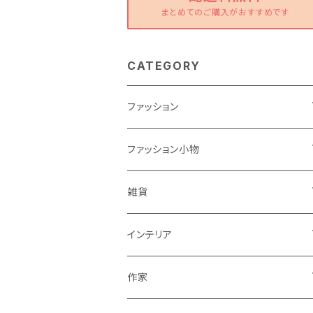
まとめてのご購入がおすすめです
CATEGORY
ファッション
ワンピース
ファッション小物
トップス
バッグ
雑貨
パンツ
ポーチ
バスケット
インテリア
リュック
スカート
シューズ
グラス
カゴ
作家