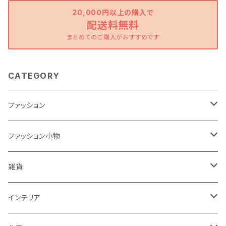
20,000円以上の購入で
配送料無料
まとめてのご購入がおすすめです
CATEGORY
ファッション
ワンピース
ファッション小物
トップス
バッグ
雑貨
パンツ
ポーチ
バスケット
インテリア