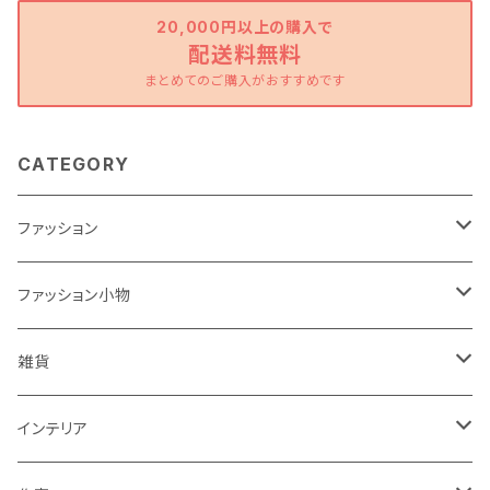
20,000円以上の購入で
配送料無料
まとめてのご購入がおすすめです
CATEGORY
ファッション
ワンピース
ファッション小物
トップス
バッグ
雑貨
パンツ
ポーチ
バスケット
インテリア