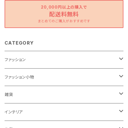
20,000円以上の購入で
配送料無料
まとめてのご購入がおすすめです
CATEGORY
ファッション
ワンピース
ファッション小物
トップス
バッグ
雑貨
パンツ
ポーチ
バスケット
インテリア