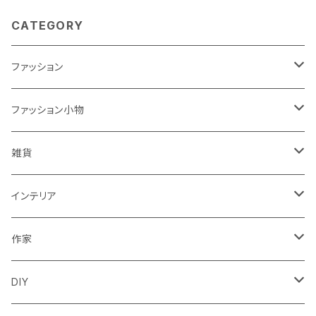
CATEGORY
ファッション
ワンピース
ファッション小物
トップス
バッグ
雑貨
パンツ
ポーチ
バスケット
インテリア
リュック
スカート
シューズ
グラス
カゴ
作家
ズールーバスケット
サロペット
アクセサリー
カトラリー
鏡
ccocoiro accessory
DIY