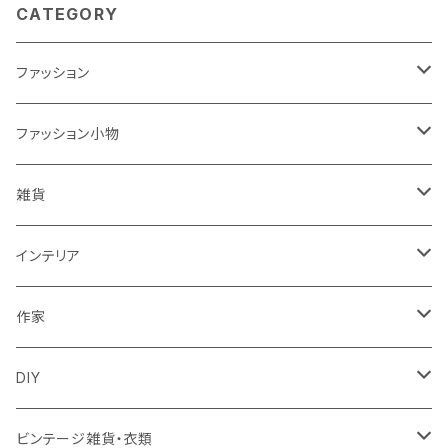
CATEGORY
ファッション
ワンピース
ファッション小物
トップス
バッグ
雑貨
パンツ
ポーチ
バスケット
インテリア
リュック
スカート
シューズ
グラス
カゴ
作家
ズールーバスケット
サロペット
アクセサリー
カトラリー
鏡
ccocoiro accessory
DIY
トンガバスケット
ベスト
ターバン
器
ウォールハンガー
glass accessory tubu
マスキングテープ
ビンテージ雑貨・衣類