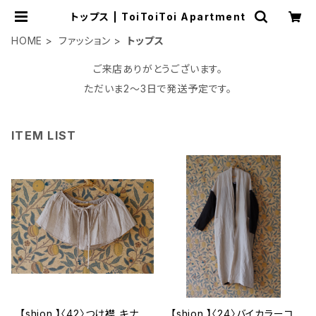
トップス | ToiToiToi Apartment
HOME
ファッション
トップス
ご来店ありがとうございます。
ただいま2〜3日で発送予定です。
ITEM LIST
【shion.】〈42〉つけ襟 キナ
【shion.】〈24〉バイカラーコ