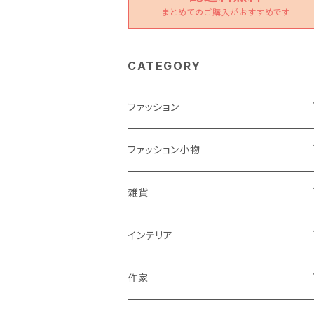
まとめてのご購入がおすすめです
CATEGORY
ファッション
ワンピース
ファッション小物
トップス
バッグ
雑貨
パンツ
ポーチ
バスケット
インテリア
リュック
スカート
シューズ
グラス
カゴ
作家