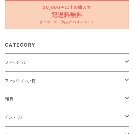
20,000円以上の購入で
配送料無料
まとめてのご購入がおすすめです
CATEGORY
ファッション
ワンピース
ファッション小物
トップス
バッグ
雑貨
パンツ
ポーチ
バスケット
インテリア