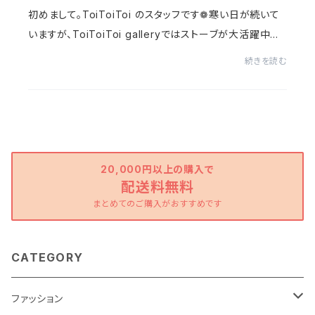
初めまして。ToiToiToi のスタッフです❁寒い日が続いて
いますが、ToiToiToi galleryではストーブが大活躍中で
す！気づけばもう今年も残りわずかですね。皆さまはいか
続きを読む
がお過ごしですか？さっそく、最近入荷したカ...
20,000円以上の購入で
配送料無料
まとめてのご購入がおすすめです
CATEGORY
ファッション