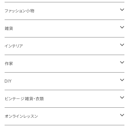
ワンピース
ファッション小物
トップス
バッグ
雑貨
パンツ
ポーチ
バスケット
インテリア
リュック
スカート
シューズ
グラス
カゴ
作家
ズールーバスケット
サロペット
アクセサリー
カトラリー
鏡
ccocoiro accessory
DIY
トンガバスケット
ベスト
ターバン
器
ウォールハンガー
glass accessory tubu
マスキングテープ
ビンテージ雑貨・衣類
ウィリアムモリス
ジャケット
ブローチ
キッチン雑貨
照明
fuji-gallery
壁紙
食器
オンラインレッスン