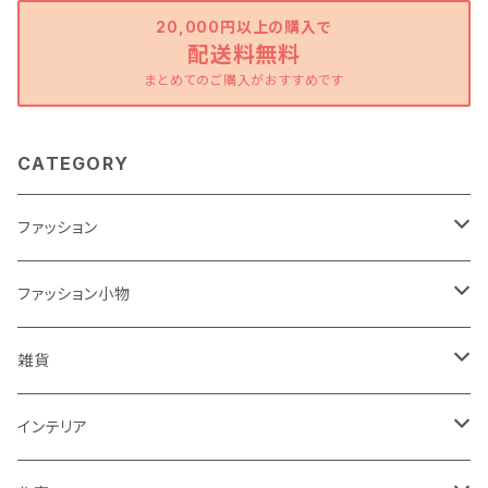
20,000円以上の購入で
配送料無料
まとめてのご購入がおすすめです
CATEGORY
ファッション
ワンピース
ファッション小物
トップス
バッグ
雑貨
パンツ
ポーチ
バスケット
インテリア