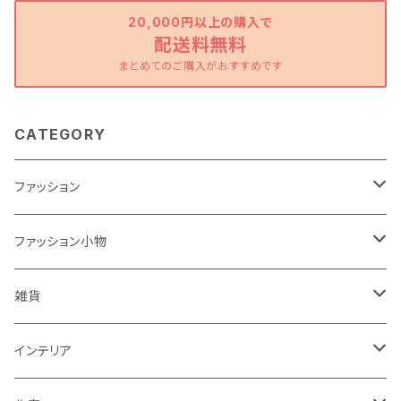
20,000円以上の購入で
配送料無料
まとめてのご購入がおすすめです
CATEGORY
ファッション
ワンピース
ファッション小物
トップス
バッグ
雑貨
パンツ
ポーチ
バスケット
インテリア