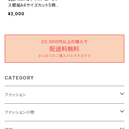
ス壁紙A4サイズカット5柄
セット
¥2,000
20,000円以上の購入で
配送料無料
まとめてのご購入がおすすめです
CATEGORY
ファッション
ワンピース
ファッション小物