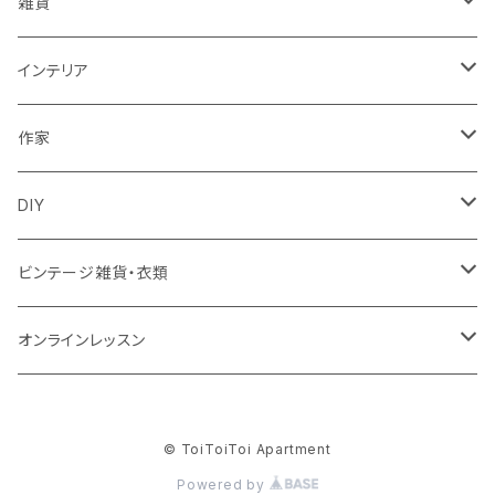
トップス
バッグ
雑貨
パンツ
ポーチ
バスケット
インテリア
リュック
スカート
シューズ
グラス
カゴ
作家
ズールーバスケット
サロペット
アクセサリー
カトラリー
鏡
ccocoiro accessory
DIY
トンガバスケット
ベスト
ターバン
器
ウォールハンガー
glass accessory tubu
マスキングテープ
ビンテージ雑貨・衣類
ウィリアムモリス
ジャケット
ブローチ
キッチン雑貨
照明
fuji-gallery
壁紙
食器
オンラインレッスン
ビンテージ壁紙
靴下・タイツ
帽子
キャンドル
家具
soui
キット
衣類
キレイ部
© ToiToiToi Apartment
ウィリアム・モリス
memeri
テーブル
インド衣料
花器
クッション
SugarPoppo
Powered by