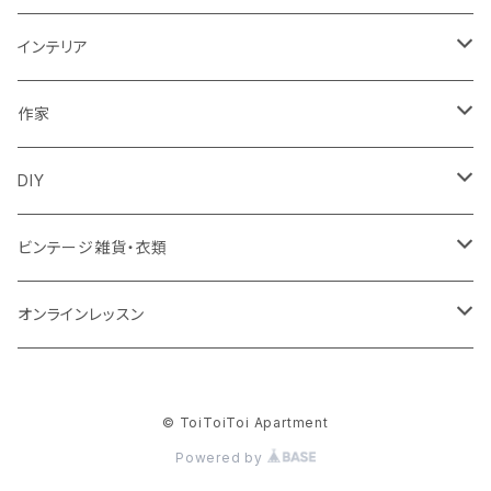
パンツ
ポーチ
バスケット
インテリア
リュック
スカート
シューズ
グラス
カゴ
作家
ズールーバスケット
サロペット
アクセサリー
カトラリー
鏡
ccocoiro accessory
DIY
トンガバスケット
ベスト
ターバン
器
ウォールハンガー
glass accessory tubu
マスキングテープ
ビンテージ雑貨・衣類
ウィリアムモリス
ジャケット
ブローチ
キッチン雑貨
照明
fuji-gallery
壁紙
食器
オンラインレッスン
ビンテージ壁紙
靴下・タイツ
帽子
キャンドル
家具
soui
キット
衣類
キレイ部
© ToiToiToi Apartment
ウィリアム・モリス
memeri
テーブル
インド衣料
花器
クッション
SugarPoppo
Powered by