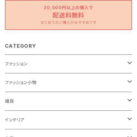
20,000円以上の購入で
配送料無料
まとめてのご購入がおすすめです
CATEGORY
ファッション
ワンピース
ファッション小物
トップス
バッグ
雑貨
パンツ
ポーチ
バスケット
インテリア