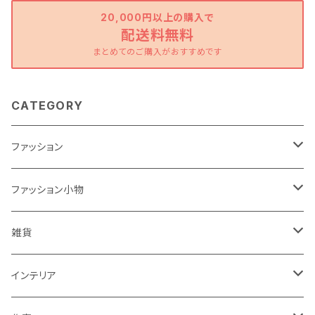
20,000円以上の購入で
配送料無料
まとめてのご購入がおすすめです
CATEGORY
ファッション
ワンピース
ファッション小物
トップス
バッグ
雑貨
パンツ
ポーチ
バスケット
インテリア