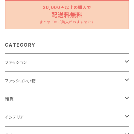
20,000円以上の購入で
配送料無料
まとめてのご購入がおすすめです
CATEGORY
ファッション
ワンピース
ファッション小物
トップス
バッグ
雑貨
パンツ
ポーチ
バスケット
インテリア