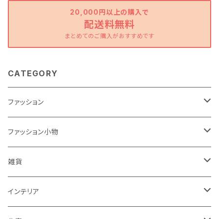
20,000円以上の購入で
配送料無料
まとめてのご購入がおすすめです
CATEGORY
ファッション
ワンピース
ファッション小物
トップス
バッグ
雑貨
パンツ
ポーチ
バスケット
インテリア