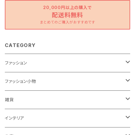
20,000円以上の購入で
配送料無料
まとめてのご購入がおすすめです
CATEGORY
ファッション
ワンピース
ファッション小物
トップス
バッグ
雑貨
パンツ
ポーチ
バスケット
インテリア