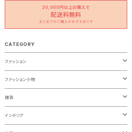
20,000円以上の購入で
配送料無料
まとめてのご購入がおすすめです
CATEGORY
ファッション
ワンピース
ファッション小物
トップス
バッグ
雑貨
パンツ
ポーチ
バスケット
インテリア