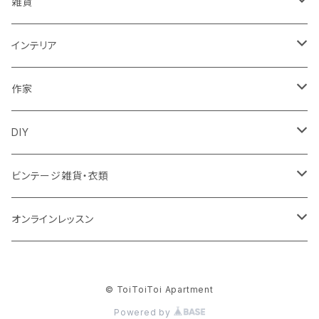
トップス
バッグ
雑貨
パンツ
ポーチ
バスケット
インテリア
リュック
スカート
シューズ
グラス
カゴ
作家
ズールーバスケット
サロペット
アクセサリー
カトラリー
鏡
ccocoiro accessory
DIY
トンガバスケット
ベスト
ターバン
器
ウォールハンガー
glass accessory tubu
マスキングテープ
ビンテージ雑貨・衣類
ウィリアムモリス
ジャケット
ブローチ
キッチン雑貨
照明
fuji-gallery
壁紙
食器
オンラインレッスン
ビンテージ壁紙
靴下・タイツ
帽子
キャンドル
家具
soui
キット
衣類
キレイ部
© ToiToiToi Apartment
ウィリアム・モリス
memeri
テーブル
インド衣料
花器
クッション
SugarPoppo
Powered by