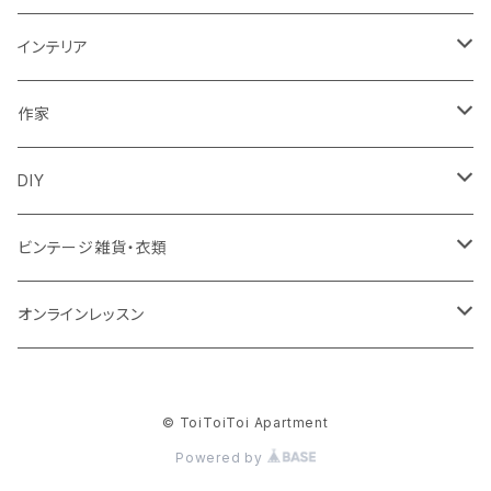
パンツ
ポーチ
バスケット
インテリア
リュック
スカート
シューズ
グラス
カゴ
作家
ズールーバスケット
サロペット
アクセサリー
カトラリー
鏡
ccocoiro accessory
DIY
トンガバスケット
ベスト
ターバン
器
ウォールハンガー
glass accessory tubu
マスキングテープ
ビンテージ雑貨・衣類
ウィリアムモリス
ジャケット
ブローチ
キッチン雑貨
照明
fuji-gallery
壁紙
食器
オンラインレッスン
ビンテージ壁紙
靴下・タイツ
帽子
キャンドル
家具
soui
キット
衣類
キレイ部
© ToiToiToi Apartment
ウィリアム・モリス
memeri
テーブル
インド衣料
花器
クッション
SugarPoppo
Powered by