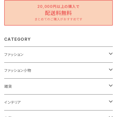
20,000円以上の購入で
配送料無料
まとめてのご購入がおすすめです
CATEGORY
ファッション
ワンピース
ファッション小物
トップス
バッグ
雑貨
パンツ
ポーチ
バスケット
インテリア