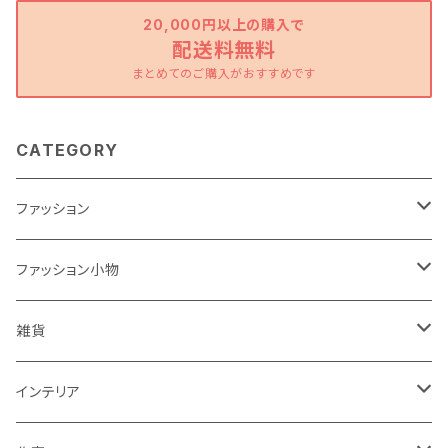
20,000円以上の購入で
配送料無料
まとめてのご購入がおすすめです
CATEGORY
ファッション
ワンピース
ファッション小物
トップス
バッグ
雑貨
パンツ
ポーチ
バスケット
インテリア