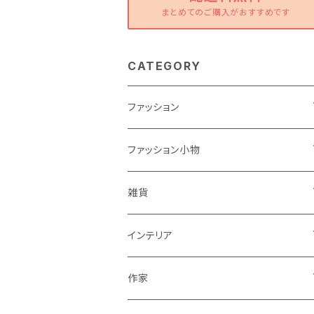
まとめてのご購入がおすすめです
CATEGORY
ファッション
ワンピース
ファッション小物
トップス
バッグ
雑貨
パンツ
ポーチ
バスケット
インテリア
リュック
スカート
シューズ
グラス
カゴ
作家