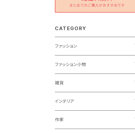
まとめてのご購入がおすすめです
CATEGORY
ファッション
ワンピース
ファッション小物
トップス
バッグ
雑貨
パンツ
ポーチ
バスケット
インテリア
リュック
スカート
シューズ
グラス
カゴ
作家