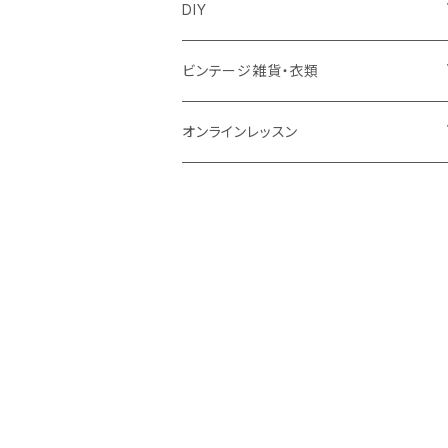
ズールーバスケット
サロペット
アクセサリー
カトラリー
鏡
ccocoiro accessory
DIY
トンガバスケット
ベスト
ターバン
器
ウォールハンガー
glass accessory tubu
マスキングテープ
ビンテージ雑貨・衣類
ウィリアムモリス
ジャケット
ブローチ
キッチン雑貨
照明
fuji-gallery
壁紙
食器
オンラインレッスン
ビンテージ壁紙
靴下・タイツ
帽子
キャンドル
家具
soui
キット
衣類
キレイ部
ウィリアム・モリス
memeri
テーブル
インド衣料
花器
クッション
SugarPoppo
NISHIGUCHI KUTSUSHITA
プフ
肌着
オブジェ
Frame nend
ルームパンツ
エプロン
バケツ
Chika Aoki
インナー
オールインワン
テーブルクロス
tu-ku