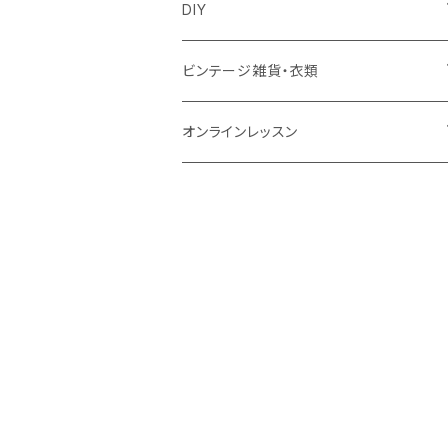
ズールーバスケット
サロペット
アクセサリー
カトラリー
鏡
ccocoiro accessory
DIY
トンガバスケット
ベスト
ターバン
器
ウォールハンガー
glass accessory tubu
マスキングテープ
ビンテージ雑貨・衣類
ウィリアムモリス
ジャケット
ブローチ
キッチン雑貨
照明
fuji-gallery
壁紙
食器
オンラインレッスン
ビンテージ壁紙
靴下・タイツ
帽子
キャンドル
家具
soui
キット
衣類
キレイ部
ウィリアム・モリス
memeri
テーブル
インド衣料
花器
クッション
SugarPoppo
NISHIGUCHI KUTSUSHITA
プフ
肌着
オブジェ
Frame nend
ルームパンツ
エプロン
バケツ
Chika Aoki
インナー
オールインワン
テーブルクロス
tu-ku