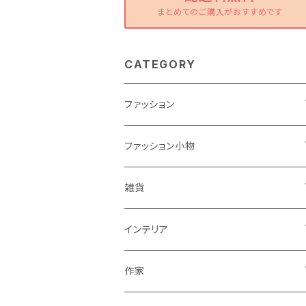
まとめてのご購入がおすすめです
CATEGORY
ファッション
ワンピース
ファッション小物
トップス
バッグ
雑貨
パンツ
ポーチ
バスケット
インテリア
リュック
スカート
シューズ
グラス
カゴ
作家