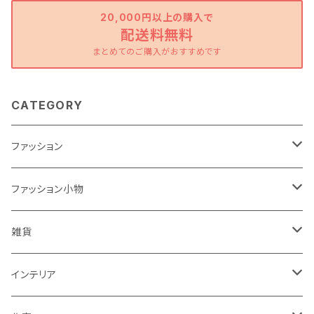
20,000円以上の購入で
配送料無料
まとめてのご購入がおすすめです
CATEGORY
ファッション
ワンピース
ファッション小物
トップス
バッグ
雑貨
パンツ
ポーチ
バスケット
インテリア