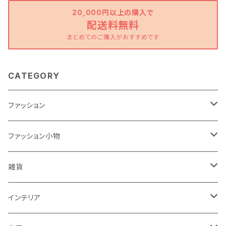
20,000円以上の購入で
配送料無料
まとめてのご購入がおすすめです
CATEGORY
ファッション
ワンピース
ファッション小物
トップス
バッグ
雑貨
パンツ
ポーチ
バスケット
インテリア