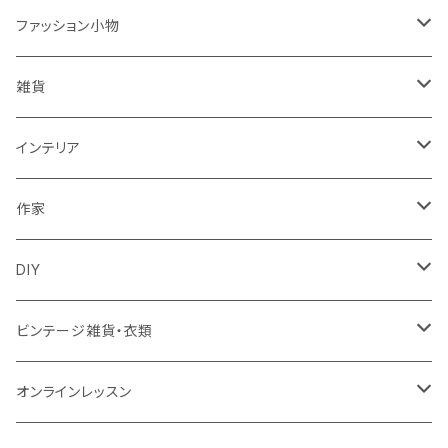
ワンピース
ファッション小物
トップス
バッグ
雑貨
パンツ
ポーチ
バスケット
インテリア
リュック
スカート
シューズ
グラス
カゴ
作家
ズールーバスケット
サロペット
アクセサリー
カトラリー
鏡
ccocoiro accessory
DIY
トンガバスケット
ベスト
ターバン
器
ウォールハンガー
glass accessory tubu
マスキングテープ
ビンテージ雑貨・衣類
ウィリアムモリス
ジャケット
ブローチ
キッチン雑貨
照明
fuji-gallery
壁紙
食器
オンラインレッスン