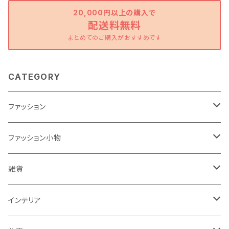
20,000円以上の購入で
配送料無料
まとめてのご購入がおすすめです
CATEGORY
ファッション
ワンピース
ファッション小物
トップス
バッグ
雑貨
パンツ
ポーチ
バスケット
インテリア