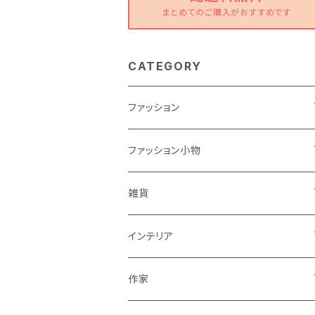
まとめてのご購入がおすすめです
CATEGORY
ファッション
ワンピース
ファッション小物
トップス
バッグ
雑貨
パンツ
ポーチ
バスケット
インテリア
リュック
スカート
シューズ
グラス
カゴ
作家