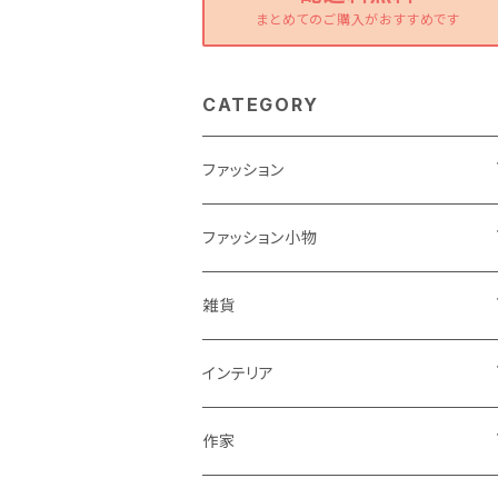
まとめてのご購入がおすすめです
CATEGORY
ファッション
ワンピース
ファッション小物
トップス
バッグ
雑貨
パンツ
ポーチ
バスケット
インテリア
リュック
スカート
シューズ
グラス
カゴ
作家