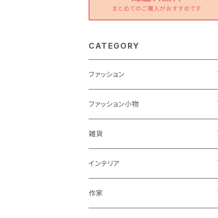
まとめてのご購入がおすすめです
CATEGORY
ファッション
ワンピース
ファッション小物
トップス
バッグ
雑貨
パンツ
ポーチ
バスケット
インテリア
リュック
スカート
シューズ
グラス
カゴ
作家