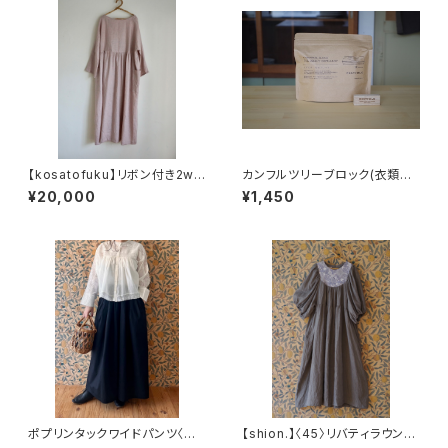
【kosatofuku】リボン付き2wa
カンフルツリーブロック(衣類用）
yリネンギャザーワンピース〈ピ
10pcs
¥20,000
¥1,450
ンク〉
ポプリンタックワイドパンツ〈ブ
【shion.】〈45〉リバティラウンド