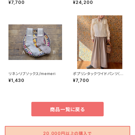
ラック〉
ギャザーワンピース
¥7,700
¥24,200
リネンリブソックス/memeri
ポプリンタックワイドパンツ〈ベ
ージュ〉
¥1,430
¥7,700
商品一覧に戻る
20,000円以上の購入で