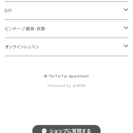
ズールーバスケット
サロペット
アクセサリー
カトラリー
鏡
ccocoiro accessory
DIY
トンガバスケット
ベスト
ターバン
器
ウォールハンガー
glass accessory tubu
マスキングテープ
ビンテージ雑貨・衣類
ウィリアムモリス
ジャケット
ブローチ
キッチン雑貨
照明
fuji-gallery
壁紙
食器
オンラインレッスン
ビンテージ壁紙
靴下・タイツ
帽子
キャンドル
家具
soui
キット
衣類
キレイ部
© ToiToiToi Apartment
ウィリアム・モリス
memeri
テーブル
インド衣料
花器
クッション
SugarPoppo
Powered by
NISHIGUCHI KUTSUSHITA
プフ
肌着
オブジェ
Frame nend
ルームパンツ
エプロン
バケツ
Chika Aoki
ショップに質問する