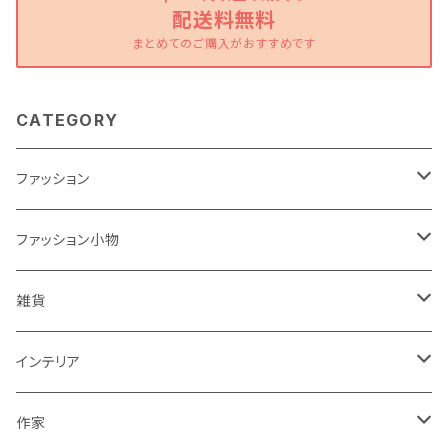
配送料無料
まとめてのご購入がおすすめです
CATEGORY
ファッション
ワンピース
ファッション小物
トップス
バッグ
雑貨
パンツ
ポーチ
バスケット
インテリア
リュック
スカート
シューズ
グラス
カゴ
作家