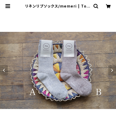
リネンリブソックス/memeri | ToiT
oiToi Apartment